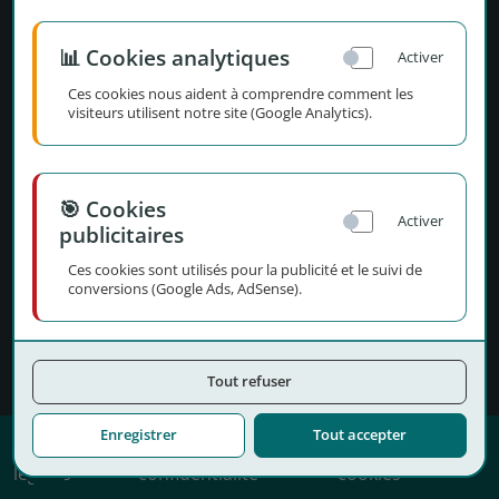
Infos légales
📊 Cookies analytiques
Activer
CGU
Ces cookies nous aident à comprendre comment les
visiteurs utilisent notre site (Google Analytics).
CGI
Certificat QUALIOPI
🎯 Cookies
Activer
publicitaires
Ces cookies sont utilisés pour la publicité et le suivi de
conversions (Google Ads, AdSense).
La certification qualité a été délivrée au titre de la ou des
catégories d'actions suivantes :
ACTIONS DE FORMATION
Tout refuser
ACTIONS DE FORMATION PAR APPRENTISSAGE
Enregistrer
Tout accepter
Mentions
Politique de
Gestion des
🍪
légales
confidentialité
cookies