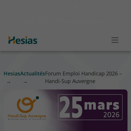
07 66 29 19 19
contact@hesias.fr
Hesias
Actualités
Forum Emploi Handicap 2026 –
→
→
Handi-Sup Auvergne